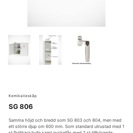
Kemikalieskåp
SG 806
Samma höjd och bredd som SG 803 och 804, men med
ett större djup om 600 mm. Som standard utrustad med 1
st flyttbara hylla samt nyckellås med 2 st tillhörande