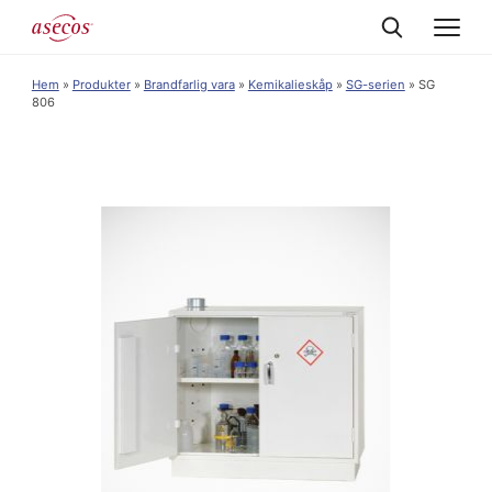
Hem
»
Produkter
»
Brandfarlig vara
»
Kemikalieskåp
»
SG-serien
»
SG
806