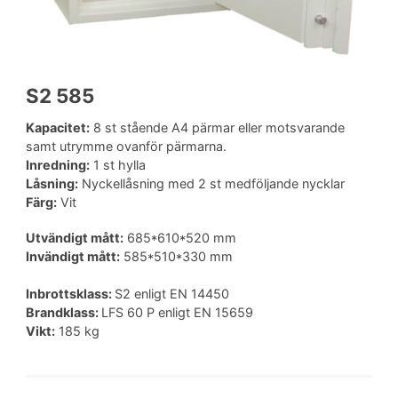
S2 585
Kapacitet:
8 st stående A4 pärmar eller motsvarande
samt utrymme ovanför pärmarna.
Inredning:
1 st hylla
Låsning:
Nyckellåsning med 2 st medföljande nycklar
Färg:
Vit
Utvändigt mått:
685*610*520 mm
Invändigt mått:
585*510*330 mm
Inbrottsklass:
S2 enligt EN 14450
Brandklass:
LFS 60 P enligt EN 15659
Vikt:
185 kg