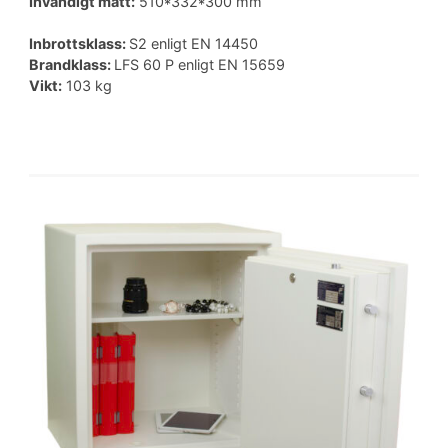
Invändigt mått:
510*332*300 mm
Inbrottsklass:
S2 enligt EN 14450
Brandklass:
LFS 60 P enligt EN 15659
Vikt:
103 kg