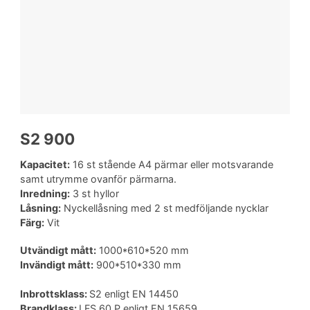
S2 900
Kapacitet:
16 st stående A4 pärmar eller motsvarande
samt utrymme ovanför pärmarna.
Inredning:
3 st hyllor
Låsning:
Nyckellåsning med 2 st medföljande nycklar
Färg:
Vit
Utvändigt mått:
1000*610*520 mm
Invändigt mått:
900*510*330 mm
Inbrottsklass:
S2 enligt EN 14450
Brandklass:
LFS 60 P enligt EN 15659