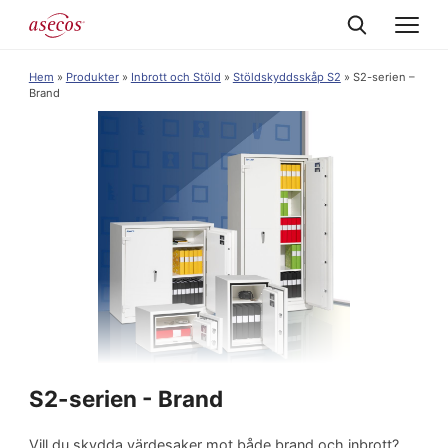
Hem
»
Produkter
»
Inbrott och Stöld
»
Stöldskyddsskåp S2
»
S2-serien –
Brand
S2-serien - Brand
Vill du skydda värdesaker mot både brand och inbrott?