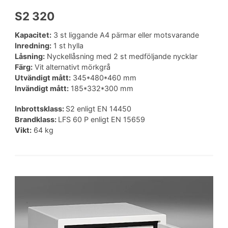
S2 320
Kapacitet:
3 st liggande A4 pärmar eller motsvarande
Inredning:
1 st hylla
Låsning:
Nyckellåsning med 2 st medföljande nycklar
Färg:
Vit alternativt mörkgrå
Utvändigt mått:
345*480*460 mm
Invändigt mått:
185*332*300 mm
Inbrottsklass:
S2 enligt EN 14450
Brandklass:
LFS 60 P enligt EN 15659
Vikt:
64 kg