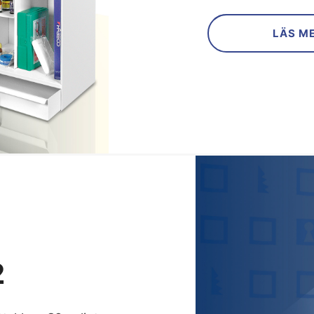
LÄS M
2