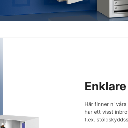
Enklare
Här finner ni våra
har ett visst inb
t.ex. stöldskydds