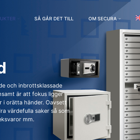
UKTER
SÅ GÅR DET TILL
OM SECURA
d
nde och inbrottsklassade
samt är att fokus ligger
r i orätta händer. Oavsett
dra värdefulla saker så som
oteksvaror mm.