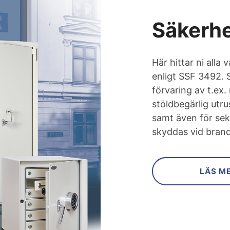
Säkerh
Här hittar ni alla
enligt SSF 3492. 
förvaring av t.ex
stöldbegärlig utru
samt även för sek
skyddas vid brand
LÄS M