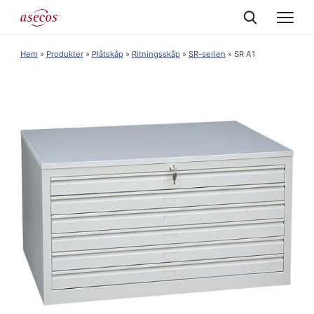
Hem
»
Produkter
»
Plåtskåp
»
Ritningsskåp
»
SR-serien
»
SR A1