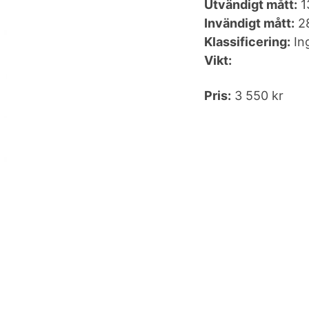
Utvändigt mått:
1
Invändigt mått:
2
Klassificering:
In
Vikt:
Pris:
3 550 kr