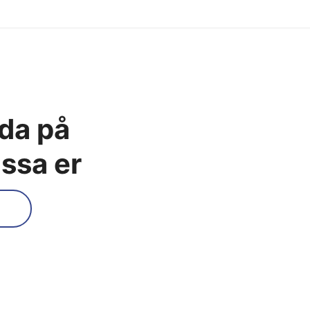
eda på
assa er