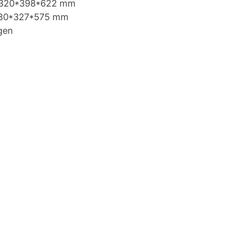
320*398*622 mm
80*327*575 mm
gen