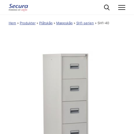
Hem
»
Produkter
»
Plåtskåp
»
Mappskåp
»
SH1-serien
»
SH1-40