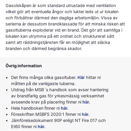
Gasolskåpen är som standard utrustade med ventilation
vilket gör att eventuella ångor och lukter leds ut ur lokalen
och förbättrar därmed den dagliga arbetsmiljön. Vissa av
serierna är dessutom brandklassade för att minska risken att
gasoltuberna exploderar vid en brand. Det gör att samtliga i
lokalen kan utrymma på ett ordnat och strukturerat sätt
samt att räddningstjänsten får en möjlighet att släcka
branden och därmed begränsa skador.
Övrig information
Det finns många olika gasoltuber.
Här
hittar ni
måtten på de vanligaste tuberna.
Utdrag från MSB´s handbok som avser hantering
av brandfarlig gas för yrkesmässig verksamhet
avseende krav på placering finner ni
här.
Hela handboken finner ni
här.
Föreskriften MSBFS 2020:1 finner ni
här.
Jämförelsedokument 90P enligt NT Fire 017 och
EI60 finner ni
här.