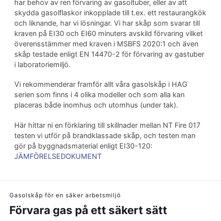
har behov av ren förvaring av gasoltuber, eller av att
skydda gasolflaskor inkopplade till t.ex. ett restaurangkök
och liknande, har vi lösningar. Vi har skåp som svarar till
kraven på EI30 och EI60 minuters avskild förvaring vilket
överensstämmer med kraven i MSBFS 2020:1 och även
skåp testade enligt EN 14470-2 för förvaring av gastuber
i laboratoriemiljö.
Vi rekommenderar framför allt våra gasolskåp i HAG
serien som finns i 4 olika modeller och som alla kan
placeras både inomhus och utomhus (under tak).
Här hittar ni en förklaring till skillnader mellan NT Fire 017
testen vi utför på brandklassade skåp, och testen man
gör på byggnadsmaterial enligt EI30-120:
JÄMFÖRELSEDOKUMENT
Gasolskåp för en säker arbetsmiljö
Förvara gas på ett säkert sätt