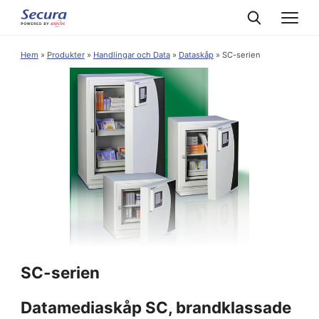
Hem
»
Produkter
»
Handlingar och Data
»
Dataskåp
»
SC-serien
SC-serien
Datamediaskåp SC, brandklassade