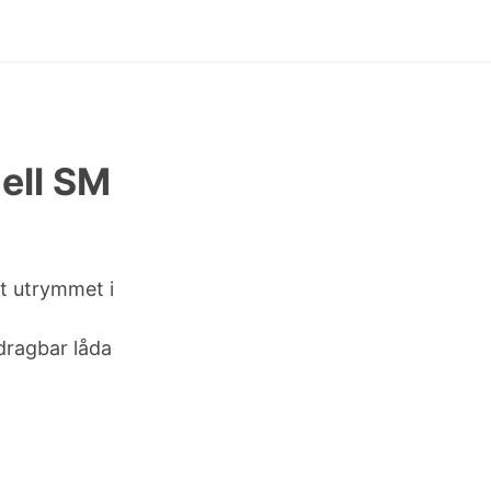
ell SM
t utrymmet i
tdragbar låda
)