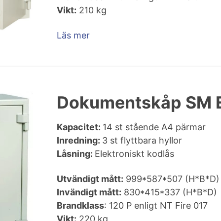
Vikt:
210 kg
Läs mer
Dokumentskåp SM 
Kapacitet:
14 st stående A4 pärmar
Inredning:
3 st flyttbara hyllor
Låsning:
Elektroniskt kodlås
Utvändigt mått:
999*587*507 (H*B*D)
Invändigt mått:
830*415*337 (H*B*D)
Brandklass
: 120 P enligt NT Fire 017
Vikt:
220 kg