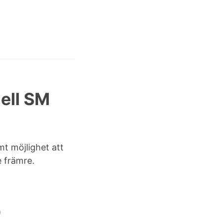
ell SM
t möjlighet att
e främre.
)