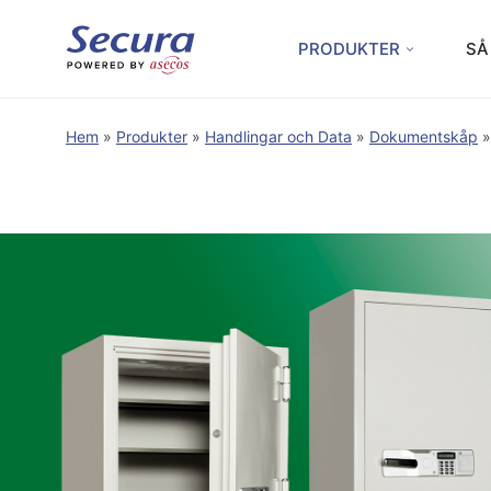
PRODUKTER
SÅ
Hem
»
Produkter
»
Handlingar och Data
»
Dokumentskåp