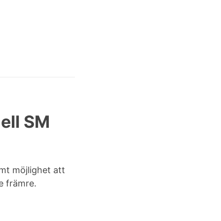
ell SM
t möjlighet att
e främre.