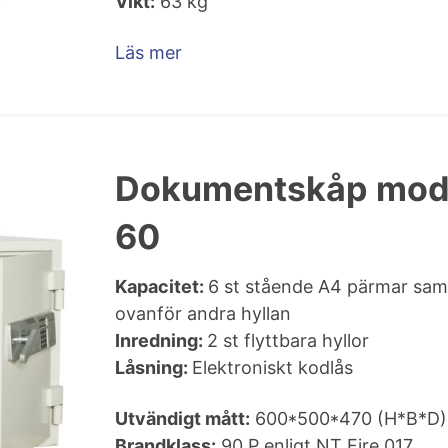
Vikt:
63 kg
Läs mer
Dokumentskåp mod
60
Kapacitet:
6 st stående A4 pärmar sam
ovanför andra hyllan
Inredning:
2 st flyttbara hyllor
Låsning:
Elektroniskt kodlås
Utvändigt mått:
600*500*470 (H*B*D)
Brandklass:
90 P enligt NT Fire 017