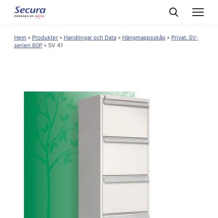
Hem
»
Produkter
»
Handlingar och Data
»
Hängmappsskåp
»
Privat: SV-
serien 60P
»
SV 41