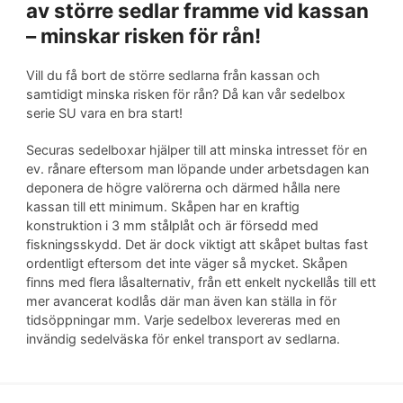
av större sedlar framme vid kassan
– minskar risken för rån!
Vill du få bort de större sedlarna från kassan och
samtidigt minska risken för rån? Då kan vår sedelbox
serie SU vara en bra start!
Securas sedelboxar hjälper till att minska intresset för en
ev. rånare eftersom man löpande under arbetsdagen kan
deponera de högre valörerna och därmed hålla nere
kassan till ett minimum. Skåpen har en kraftig
konstruktion i 3 mm stålplåt och är försedd med
fiskningsskydd. Det är dock viktigt att skåpet bultas fast
ordentligt eftersom det inte väger så mycket. Skåpen
finns med flera låsalternativ, från ett enkelt nyckellås till ett
mer avancerat kodlås där man även kan ställa in för
tidsöppningar mm. Varje sedelbox levereras med en
invändig sedelväska för enkel transport av sedlarna.