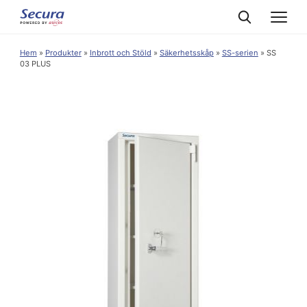
Hem
»
Produkter
»
Inbrott och Stöld
»
Säkerhetsskåp
»
SS-serien
»
SS
03 PLUS