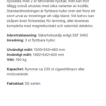
nyckellås med 2 st tillhörande nycklar, men kan mot
tillägg också utrustas med olika varianter av kodlås.
Standardinredningen är flyttbara hyllor men det finns ett
stort urval av inredningar att välja bland. Vid behov kan
skåpen även förberedas för larmning, eller levereras
kompletta med magnetkontakt och seismisk detektor.
Inbrottsklassning
: Säkerhetsskåp enligt SSF 3492
Inredning:
3 st flyttbara hyllor.
Utvändigt mått:
1500*550*480 mm
Invändigt mått:
1492*542*400 mm
Vikt:
160 kg
Kapacitet:
Rymmer ca 230 st cigarettlimpor eller
motsvarande
Faktablad:
SS-serien