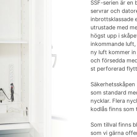
SSF-serien är en 
servrar och dator
inbrottsklassade 
utrustade med me
högst upp i skåpet.
inkommande luft, 
ny luft kommer in 
och försedda med
st perforerad flyt
Säkerhetsskåpen 
som standard med
nycklar. Flera nyc
kodlås finns som ti
Som tillval finns
som vi gärna offer