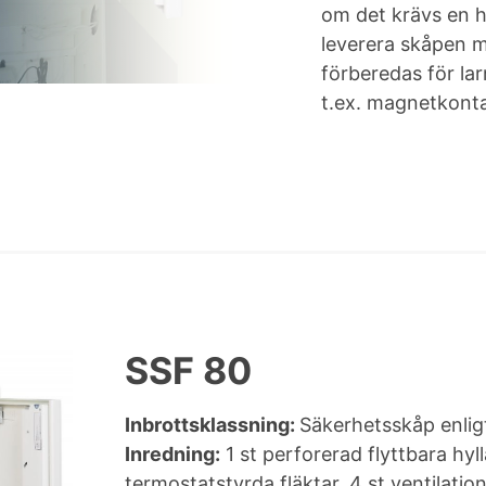
om det krävs en h
leverera skåpen m
förberedas för lar
t.ex. magnetkonta
SSF 80
Inbrottsklassning:
Säkerhetsskåp enli
Inredning:
1 st perforerad flyttbara hyll
termostatstyrda fläktar, 4 st ventilat