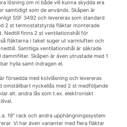
bra lösning om ni både vill kunna skydda era
er samtidigt som de används. Skåpen är
enligt SSF 3492 och levereras som standard
d 2 st termostatstyrda fläktar monterade
 Nedtill finns 2 st ventilationshål för
så fläktarna i taket suger ut varmluften och
nedtill. Samtliga ventilationshål är säkrade
 dammfilter. Skåpen är även utrustade med 1
tbar hylla samt indragen el.
är försedda med kolvlåsning och levereras
 omställbart nyckellås med 2 st medföljande
klar alt. andra lås som t.ex. elektroniskt
llval.
 bl.a. 19″ rack och andra upphängningssystem
erar. Vi har även varianter med flera fläktar