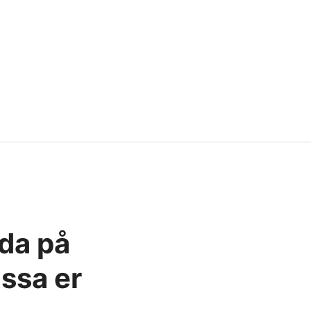
eda på
assa er