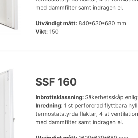
med dammfilter samt indragen el.
Utvändigt mått:
840*630*680 mm
Vikt:
150
SSF 160
Inbrottsklassning:
Säkerhetsskåp enli
Inredning:
1 st perforerad flyttbara hyll
termostatstyrda fläktar, 4 st ventilat
med dammfilter samt indragen el.
Utvändigt mått:
1600*630*680 mm