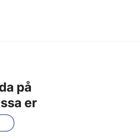
eda på
assa er