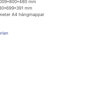
009*800*480 mm
80*699*391 mm
pmeter A4 hängmappar
rien