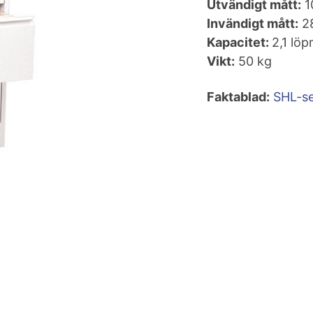
Utvändigt mått:
1
Invändigt mått:
2
Kapacitet:
2,1 lö
Vikt:
50 kg
Faktablad:
SHL-se