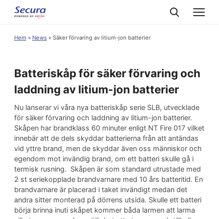
Hem
»
News
»
Säker förvaring av litium-jon batterier
Batteriskåp för säker förvaring och
laddning av litium-jon batterier
Nu lanserar vi våra nya batteriskåp serie SLB, utvecklade
för säker förvaring och laddning av litium-jon batterier.
Skåpen har brandklass 60 minuter enligt NT Fire 017 vilket
innebär att de dels skyddar batterierna från att antändas
vid yttre brand, men de skyddar även oss människor och
egendom mot invändig brand, om ett batteri skulle gå i
termisk rusning. Skåpen är som standard utrustade med
2 st seriekopplade brandvarnare med 10 års batteritid. En
brandvarnare är placerad i taket invändigt medan det
andra sitter monterad på dörrens utsida. Skulle ett batteri
börja brinna inuti skåpet kommer båda larmen att larma