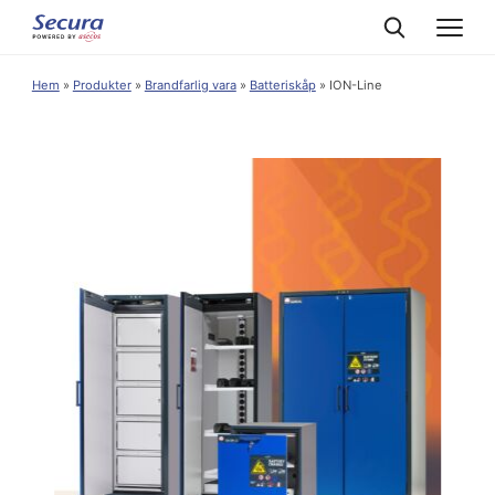
Hem
»
Produkter
»
Brandfarlig vara
»
Batteriskåp
»
ION-Line