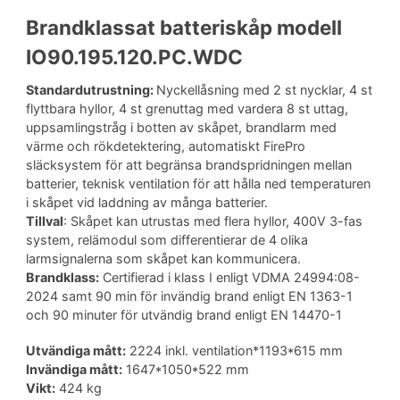
Brandklassat batteriskåp modell
IO90.195.120.PC.WDC
Standardutrustning:
Nyckellåsning med 2 st nycklar, 4 st
flyttbara hyllor, 4 st grenuttag med vardera 8 st uttag,
uppsamlingstråg i botten av skåpet, brandlarm med
värme och rökdetektering, automatiskt FirePro
släcksystem för att begränsa brandspridningen mellan
batterier, teknisk ventilation för att hålla ned temperaturen
i skåpet vid laddning av många batterier.
Tillval
: Skåpet kan utrustas med flera hyllor, 400V 3-fas
system, relämodul som differentierar de 4 olika
larmsignalerna som skåpet kan kommunicera.
Brandklass:
Certifierad i klass I enligt VDMA 24994:08-
2024 samt 90 min för invändig brand enligt EN 1363-1
och 90 minuter för utvändig brand enligt EN 14470-1
Utvändiga mått:
2224 inkl. ventilation*1193*615 mm
Invändiga mått:
1647*1050*522 mm
Vikt:
424 kg