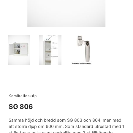
Kemikalieskåp
SG 806
Samma höjd och bredd som SG 803 och 804, men med
ett större djup om 600 mm. Som standard utrustad med 1
st flyttbara hylla samt nyckellås med 2 st tillhörande