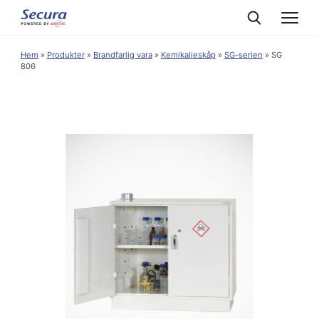
Hem
»
Produkter
»
Brandfarlig vara
»
Kemikalieskåp
»
SG-serien
»
SG
806