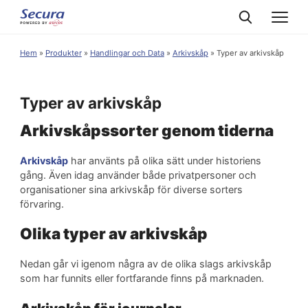
Hem
»
Produkter
»
Handlingar och Data
»
Arkivskåp
»
Typer av arkivskåp
Typer av arkivskåp
Arkivskåpssorter genom tiderna
Arkivskåp
har använts på olika sätt under historiens
gång. Även idag använder både privatpersoner och
organisationer sina arkivskåp för diverse sorters
förvaring.
Olika typer av arkivskåp
Nedan går vi igenom några av de olika slags arkivskåp
som har funnits eller fortfarande finns på marknaden.