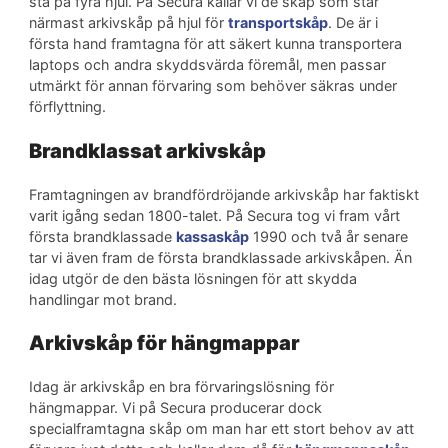
stå på fyra hjul. På Secura kallar vi de skåp som står
närmast arkivskåp på hjul för
transportskåp
. De är i
första hand framtagna för att säkert kunna transportera
laptops och andra skyddsvärda föremål, men passar
utmärkt för annan förvaring som behöver säkras under
förflyttning.
Brandklassat arkivskåp
Framtagningen av brandfördröjande arkivskåp har faktiskt
varit igång sedan 1800-talet. På Secura tog vi fram vårt
första brandklassade
kassaskåp
1990 och två år senare
tar vi även fram de första brandklassade arkivskåpen. Än
idag utgör de den bästa lösningen för att skydda
handlingar mot brand.
Arkivskåp för hängmappar
Idag är arkivskåp en bra förvaringslösning för
hängmappar. Vi på Secura producerar dock
specialframtagna skåp om man har ett stort behov av att