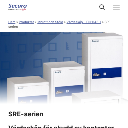
Hem
»
Produkter
»
Inbrott och Stöld
»
Värdeskåp – EN 1143-1
»
SRE-
serien
SRE-serien
Värdeskåp för skydd av kontanter,