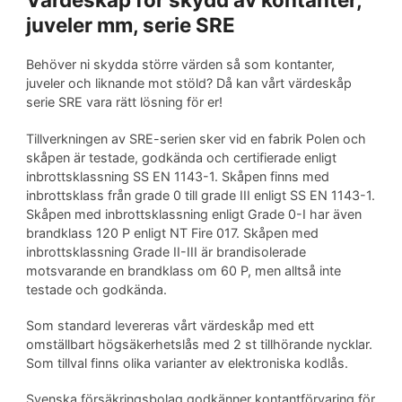
juveler mm, serie SRE
Behöver ni skydda större värden så som kontanter,
juveler och liknande mot stöld? Då kan vårt värdeskåp
serie SRE vara rätt lösning för er!
Tillverkningen av SRE-serien sker vid en fabrik Polen och
skåpen är testade, godkända och certifierade enligt
inbrottsklassning SS EN 1143-1. Skåpen finns med
inbrottsklass från grade 0 till grade III enligt SS EN 1143-1.
Skåpen med inbrottsklassning enligt Grade 0-I har även
brandklass 120 P enligt NT Fire 017. Skåpen med
inbrottsklassning Grade II-III är brandisolerade
motsvarande en brandklass om 60 P, men alltså inte
testade och godkända.
Som standard levereras vårt värdeskåp med ett
omställbart högsäkerhetslås med 2 st tillhörande nycklar.
Som tillval finns olika varianter av elektroniska kodlås.
Svenska försäkringsbolag godkänner kontantförvaring för